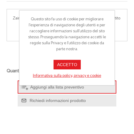
Zaino porta PC in poliestere melange.Compartimento imbottito 
Questo sito fa uso di cookie per migliorare
per notebook. Tasca frontale con cerniera, schienale e 
l’esperienza di navigazione degli utenti e per
raccogliere informazioni sull’utilizzo del sito
spallacci imbottiti
stesso. Proseguendo la navigazione accetti le
regole sulla Privacy e l'utilizzo dei cookie da
parte nostra.
Cod:
22141
ACCETTO
+
Quantità richiesta
-
Informativa sulla policy, privacy e cookie
Aggiungi alla lista preventivo
Richiedi informazioni prodotto