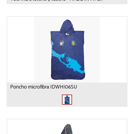
Poncho microfibra IDWHI06SU