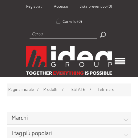
Registrati
Accesso
Lista preventivo
(0)
Carrello
(0)
Pagina iniziale
/
Prodotti
/
ESTATE
/
Teli mare
Marchi
I tag più popolari