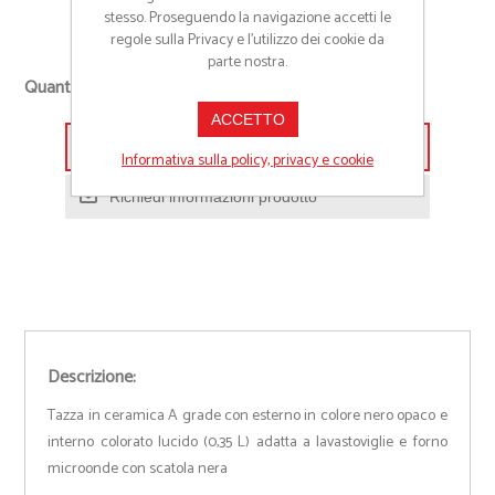
Cod:
12406S
stesso. Proseguendo la navigazione accetti le
regole sulla Privacy e l'utilizzo dei cookie da
parte nostra.
+
Quantità richiesta
-
ACCETTO
Aggiungi alla lista preventivo
Informativa sulla policy, privacy e cookie
Richiedi informazioni prodotto
Descrizione:
Tazza in ceramica A grade con esterno in colore nero opaco e
interno colorato lucido (0,35 L) adatta a lavastoviglie e forno
microonde con scatola nera