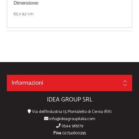
Dimensione:
8,5 x 9,2 cm
Informazioni
IDEA GROUP SRL
Via dell'Industria 13, Montaletto di Cervia (RA)
info@ideagroupitalia.com
0544 965179
P.iva
02754800395