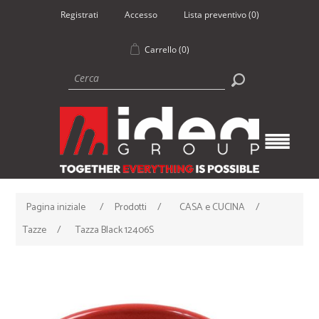
Registrati
Accesso
Lista preventivo
(0)
Carrello
(0)
Pagina iniziale
/
Prodotti
/
CASA e CUCINA
/
Tazze
/
Tazza Black 12406S