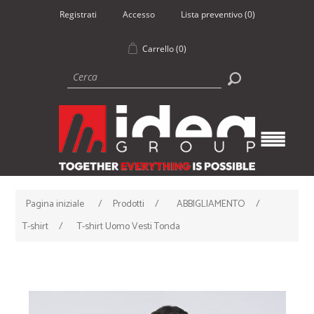
Registrati
Accesso
Lista preventivo
(0)
Carrello
(0)
Pagina iniziale
/
Prodotti
/
ABBIGLIAMENTO
/
T-shirt
/
T-shirt Uomo Vesti Tonda