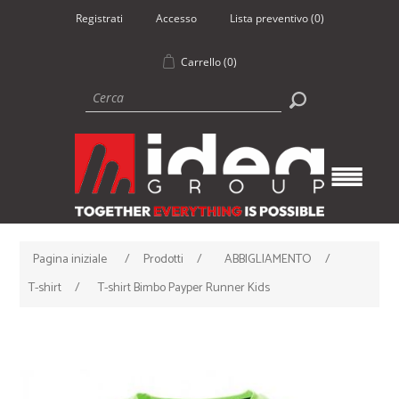
Registrati
Accesso
Lista preventivo
(0)
Carrello
(0)
Pagina iniziale
/
Prodotti
/
ABBIGLIAMENTO
/
T-shirt
/
T-shirt Bimbo Payper Runner Kids