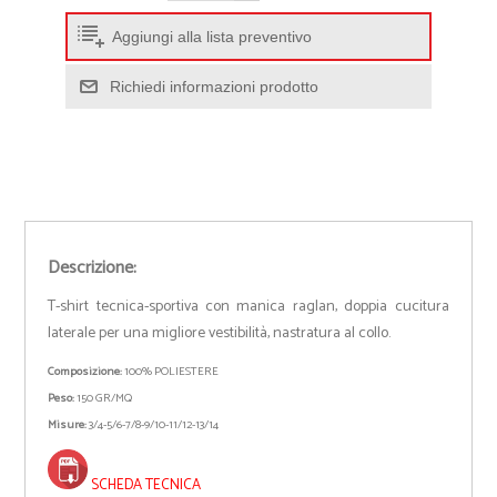
Aggiungi alla lista preventivo
Richiedi informazioni prodotto
Descrizione:
T-shirt tecnica-sportiva con manica raglan, doppia cucitura
laterale per una migliore vestibilità, nastratura al collo.
Composizione:
100% POLIESTERE
Peso:
150 GR/MQ
Misure:
3/4-5/6-7/8-9/10-11/12-13/14
SCHEDA TECNICA