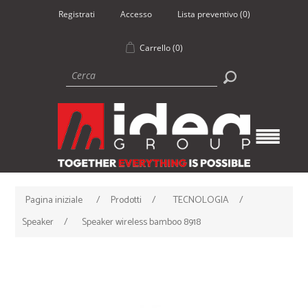
Registrati
Accesso
Lista preventivo
(0)
Carrello
(0)
Pagina iniziale
/
Prodotti
/
TECNOLOGIA
/
Speaker
/
Speaker wireless bamboo 8918