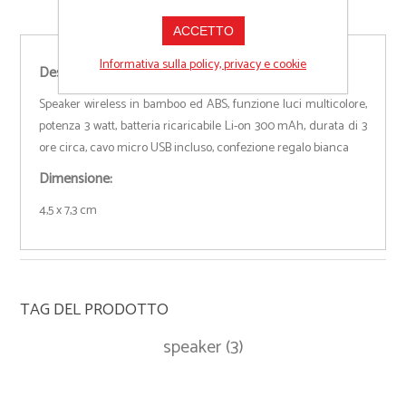
ACCETTO
Informativa sulla policy, privacy e cookie
Descrizione:
Speaker wireless in bamboo ed ABS, funzione luci multicolore,
potenza 3 watt, batteria ricaricabile Li-on 300 mAh, durata di 3
ore circa, cavo micro USB incluso, confezione regalo bianca
Dimensione:
4,5 x 7,3 cm
TAG DEL PRODOTTO
speaker
(3)