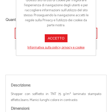
Questo sito fa uso di cookie per migliorare
Cod:
19149
l’esperienza di navigazione degli utenti e per
raccogliere informazioni sull’utilizzo del sito
stesso. Proseguendo la navigazione accetti le
+
Quantità richiesta
regole sulla Privacy e l'utilizzo dei cookie da
-
parte nostra.
Aggiungi alla lista preventivo
ACCETTO
Richiedi informazioni prodotto
Informativa sulla policy, privacy e cookie
Descrizione:
Shopper con soffietto in TNT 75 g/m² laminato stampato
effetto Jeans. Manici lunghi colore in contrasto.
Dimensioni: