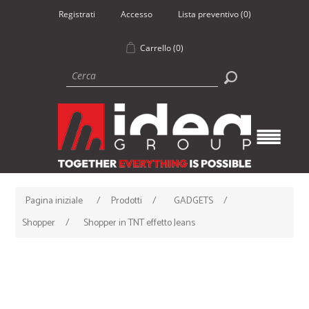
Registrati
Accesso
Lista preventivo
(0)
Carrello
(0)
Pagina iniziale
/
Prodotti
/
GADGETS
/
Shopper
/
Shopper in TNT effetto Jeans