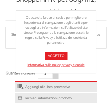
manici lunghi
Questo sito fa uso di cookie per migliorare
l’esperienza di navigazione degli utenti e per
raccogliere informazioni sull’utilizzo del sito
stesso. Proseguendo la navigazione accetti le
Shopper in R-pet 80 g/m2 , con manici lunghi. Il colore bianco 
regole sulla Privacy e l'utilizzo dei cookie da
è adatto per la stampa in sublimazione
parte nostra.
ACCETTO
Cod:
22104
Informativa sulla policy, privacy e cookie
+
Quantità richiesta
-
Aggiungi alla lista preventivo
Richiedi informazioni prodotto