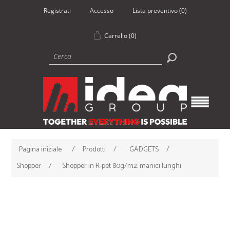
Registrati
Accesso
Lista preventivo
(0)
Carrello
(0)
Pagina iniziale
/
Prodotti
/
GADGETS
/
Shopper
/
Shopper in R-pet 80g/m2, manici lunghi