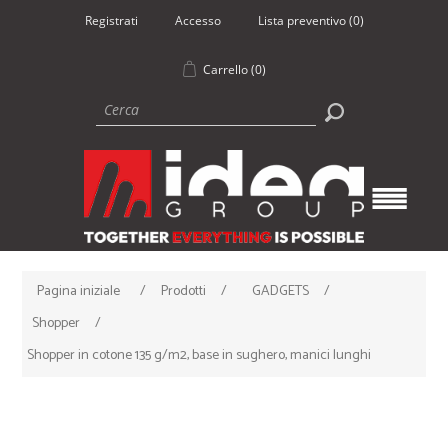
Registrati
Accesso
Lista preventivo
(0)
Carrello
(0)
Pagina iniziale
/
Prodotti
/
GADGETS
/
Shopper
/
Shopper in cotone 135 g/m2, base in sughero, manici lunghi