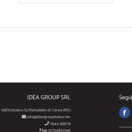
IDEA GROUP SRL
Segui
 dell'Industria 13, Montaletto di Cervia (RA)
info@ideagroupitalia.com
0544 965179
P.iva
02754800395