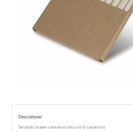
• Camicie
• Cravatte e Foulard
• Maglioni
• Cinture
• Pile
• Orologi da Polso
• Giubbotti
• Spille Portanome
• Gilet
• Occhiali
• Pantaloni
• Ciabatte
• Bermuda
• Calzini
• Tecnico da Lavoro
• Ombrelli
- Guarda tutti -
- Guarda tutti -
Descrizione:
Set dodici matite colorate in astuccio di cartoncino