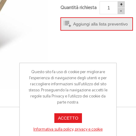
• Abbigliamento sportivo
• Beauty e Min
+
Quantità richiesta
• Tappetini Cambio
• Cappellini
-
• Accessori
• Occhiali
Aggiungi alla lista preventivo
• Porta Scarpe
• Ciabatte
• Activity Tracker
• Giochi da sp
• Accappatoi
• Borse Termi
• Palloni
• Accessori M
• Braccialetti
- Guarda tutti -
Questo sito fa uso di cookie per migliorare
l’esperienza di navigazione degli utenti e per
raccogliere informazioni sull’utilizzo del sito
stesso. Proseguendo la navigazione accetti le
regole sulla Privacy e l'utilizzo dei cookie da
parte nostra.
ACCETTO
Informativa sulla policy, privacy e cookie