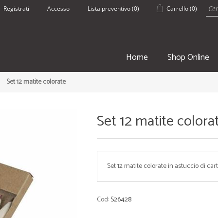
Registrati
Accesso
Lista preventivo
(0)
Carrello
(0)
Home
Shop Online
Set 12 matite colorate
Set 12 matite colora
SPORT
ESTATE
Set 12 matite colorate in astuccio di ca
• Borsoni Sportivi
• Pantaloncin
• Teli palestra
• Borracce
• Zaini e Sacche
• Borse Mare
Cod:
S26428
• Borracce
• Teli mare