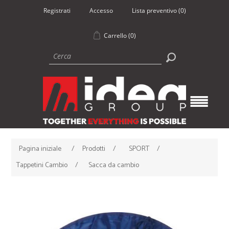
Registrati
Accesso
Lista preventivo
(0)
Carrello
(0)
Pagina iniziale
/
Prodotti
/
SPORT
/
Tappetini Cambio
/
Sacca da cambio