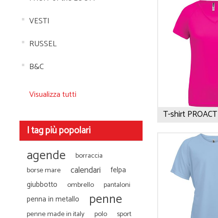
• Camicie
• Cravatte e Foulard
• Maglioni
• Cinture
VESTI
• Pile
• Orologi da Polso
RUSSEL
• Giubbotti
• Spille Portanome
• Gilet
• Occhiali
B&C
• Pantaloni
• Ciabatte
• Bermuda
• Calzini
Visualizza tutti
• Tecnico da Lavoro
• Ombrelli
- Guarda tutti -
- Guarda tutti -
I tag più popolari
agende
borraccia
calendari
felpa
borse mare
giubbotto
ombrello
pantaloni
penne
penna in metallo
penne made in italy
polo
sport