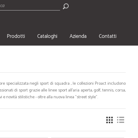
Prodotti
Cataloghi
Azienda
Contatti
re specializzata negli sport di squadra , le collezioni Proact includono
ionati di sport grazie alle linee sport all'aria aperta, golf, tennis, corsa,
TECNOLOGIA
SCR
e novità stilistiche - oltre alla nuova linea "street style".
i mare
• USB
• Pen
• Power Bank e Carica Batterie
• Pen
• Speaker
• Pen
• Cuffie e Auricolari
• Pen