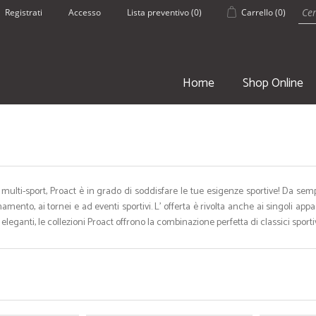
Registrati
Accesso
Lista preventivo
(0)
Carrello
(0)
Home
Shop Online
a multi-sport, Proact è in grado di soddisfare le tue esigenze sportive! Da semp
namento, ai tornei e ad eventi sportivi. L' offerta è rivolta anche ai singoli appass
SPORT
ESTATE
eleganti, le collezioni Proact offrono la combinazione perfetta di classici sportivi 
• Borsoni Sportivi
• Pantaloncin
• Teli palestra
• Borracce
• Zaini e Sacche
• Borse Mare
• Borracce
• Teli mare