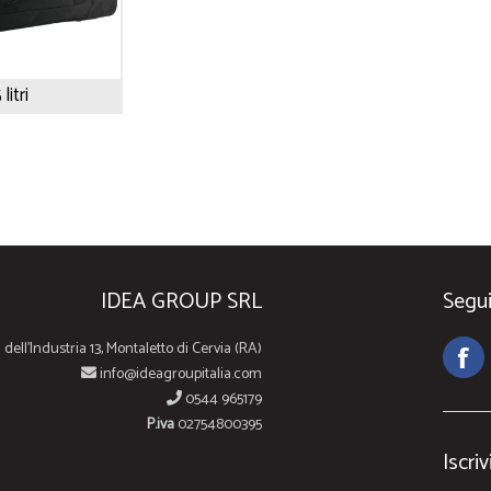
litri
IDEA GROUP SRL
Segui
 dell'Industria 13, Montaletto di Cervia (RA)
info@ideagroupitalia.com
0544 965179
P.iva
02754800395
Iscriv