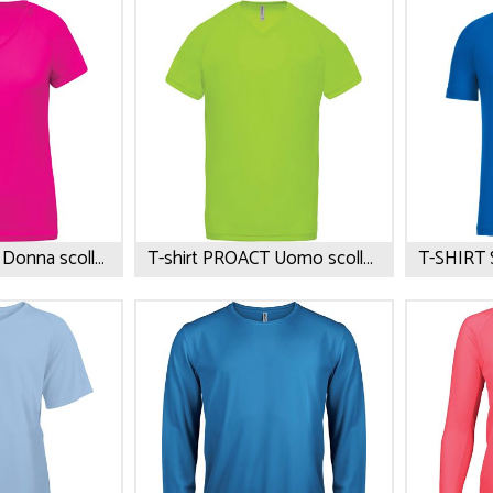
• Abbigliamento sportivo
• Beauty e Min
• Tappetini Cambio
• Cappellini
• Accessori
• Occhiali
• Porta Scarpe
• Ciabatte
• Activity Tracker
• Giochi da sp
• Accappatoi
• Borse Termi
• Palloni
• Accessori M
• Braccialetti
- Guarda tutti -
T-shirt PROACT Donna scollo a V
T-shirt PROACT Uomo scollo a V