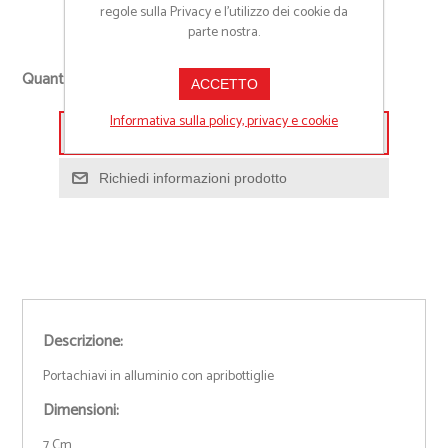
regole sulla Privacy e l'utilizzo dei cookie da
Cod:
00548
parte nostra.
+
Quantità richiesta
ACCETTO
-
Informativa sulla policy, privacy e cookie
Aggiungi alla lista preventivo
Richiedi informazioni prodotto
Descrizione:
Portachiavi in alluminio con apribottiglie
Dimensioni:
7 Cm