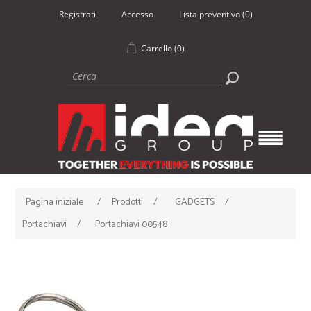
Registrati
Accesso
Lista preventivo
(0)
Carrello
(0)
Pagina iniziale
/
Prodotti
/
GADGETS
/
Portachiavi
/
Portachiavi 00548