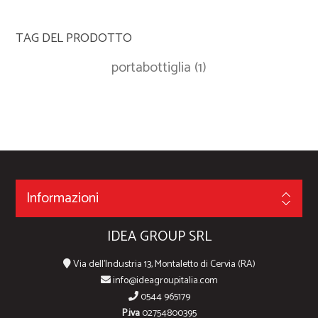
TAG DEL PRODOTTO
portabottiglia
(1)
Informazioni
IDEA GROUP SRL
Via dell'Industria 13, Montaletto di Cervia (RA)
info@ideagroupitalia.com
0544 965179
P.iva
02754800395