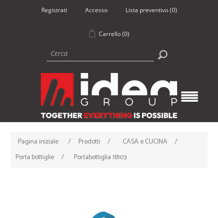
Registrati
Accesso
Lista preventivo
(0)
Carrello
(0)
Pagina iniziale
/
Prodotti
/
CASA e CUCINA
/
Porta bottiglie
/
Portabottiglia 18103