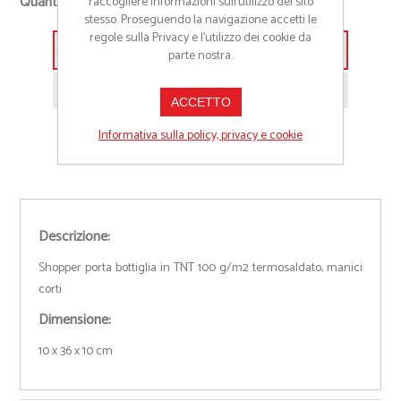
Quantità richiesta
raccogliere informazioni sull’utilizzo del sito
-
stesso. Proseguendo la navigazione accetti le
regole sulla Privacy e l'utilizzo dei cookie da
Aggiungi alla lista preventivo
parte nostra.
Richiedi informazioni prodotto
ACCETTO
Informativa sulla policy, privacy e cookie
Descrizione:
Shopper porta bottiglia in TNT 100 g/m2 termosaldato, manici
corti
Dimensione:
10 x 36 x 10 cm