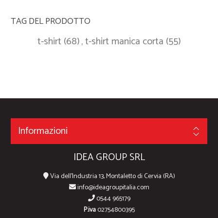
TAG DEL PRODOTTO
t-shirt
(68)
,
t-shirt manica corta
(55)
Informazioni
IDEA GROUP SRL
Via dell'Industria 13, Montaletto di Cervia (RA)
info@ideagroupitalia.com
0544 965179
P.iva
02754800395