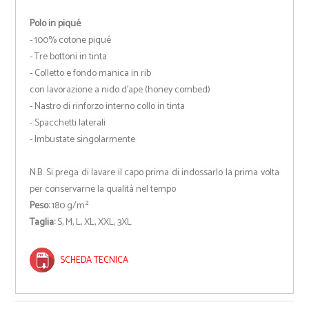
Polo in piqué
- 100% cotone piqué
- Tre bottoni in tinta
- Colletto e fondo manica in rib
con lavorazione a nido d'ape (honey combed)
- Nastro di rinforzo interno collo in tinta
- Spacchetti laterali
- Imbustate singolarmente
N.B. Si prega di lavare il capo prima di indossarlo la prima volta
per conservarne la qualità nel tempo
Peso:
180 g/m²
Taglia:
S, M, L, XL, XXL, 3XL
SCHEDA TECNICA