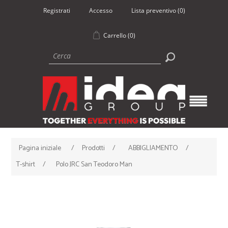
Registrati
Accesso
Lista preventivo
(0)
Carrello
(0)
Pagina iniziale
/
Prodotti
/
ABBIGLIAMENTO
/
T-shirt
/
Polo JRC San Teodoro Man