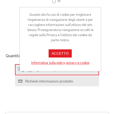
M
L
Questo sito fa uso di cookie per migliorare
XL
l’esperienza di navigazione degli utenti e per
raccogliere informazioni sull’utilizzo del sito
XXL
stesso. Proseguendo la navigazione accetti le
regole sulla Privacy e l'utilizzo dei cookie da
3XL
parte nostra.
+
ACCETTO
Quantità richiesta
-
Informativa sulla policy, privacy e cookie
Aggiungi alla lista preventivo
Richiedi informazioni prodotto