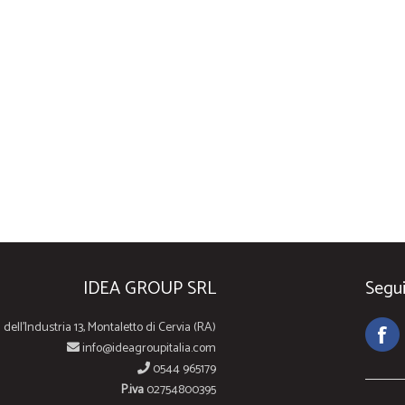
IDEA GROUP SRL
Segui
 dell'Industria 13, Montaletto di Cervia (RA)
info@ideagroupitalia.com
0544 965179
P.iva
02754800395