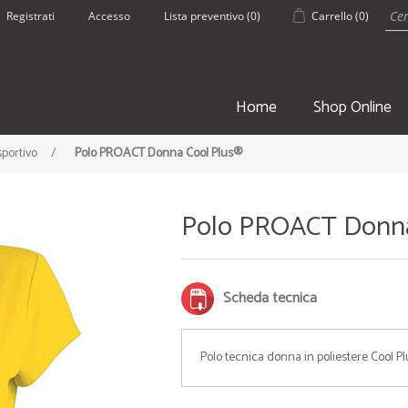
Registrati
Accesso
Lista preventivo
(0)
Carrello
(0)
Home
Shop Online
portivo
/
Polo PROACT Donna Cool Plus®
Polo PROACT Donna
SPORT
ESTATE
Scheda tecnica
• Borsoni Sportivi
• Pantaloncin
• Teli palestra
• Borracce
Polo tecnica donna in poliestere Cool P
• Zaini e Sacche
• Borse Mare
• Borracce
• Teli mare