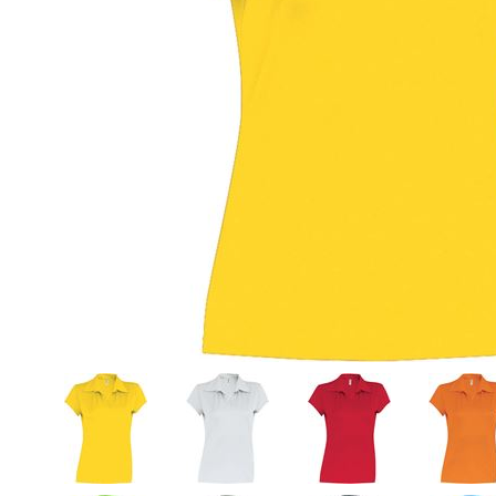
• Camicie
• Cravatte e Foulard
• Maglioni
• Cinture
• Pile
• Orologi da Polso
• Giubbotti
• Spille Portanome
• Gilet
• Occhiali
• Pantaloni
• Ciabatte
• Bermuda
• Calzini
• Tecnico da Lavoro
• Ombrelli
- Guarda tutti -
- Guarda tutti -