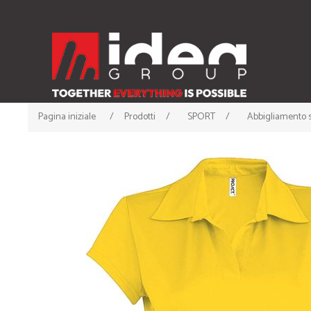
Pagina iniziale
/
Prodotti
/
SPORT
/
Abbigliamento s
ABBIGLIAMENTO
ACCESSORI
• T-shirt
• Cappellini
• Canotte
• Berrette Invernali
• Polo
• Scaldacollo
• Felpe
• Guanti e Sciarpe