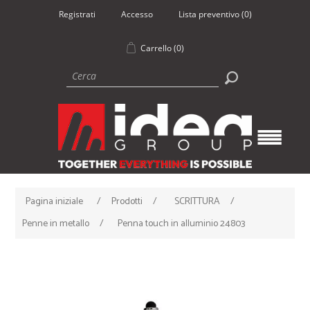
Registrati
Accesso
Lista preventivo
(0)
Carrello
(0)
Pagina iniziale
/
Prodotti
/
SCRITTURA
/
Penne in metallo
/
Penna touch in alluminio 24803