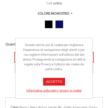
Cod:
24803
*
COLORE INCHIOSTRO
+
Quantità richiesta
Questo sito fa uso di cookie per migliorare
-
l’esperienza di navigazione degli utenti e per
raccogliere informazioni sull’utilizzo del sito
Aggiungi alla lista preventivo
stesso. Proseguendo la navigazione accetti le
regole sulla Privacy e l'utilizzo dei cookie da
Richiedi informazioni prodotto
parte nostra.
ACCETTO
Informativa sulla policy, privacy e cookie
Colori:
Bianco, Nero, Rosso, Verde, Blu, Giallo, Arancione, Grigio,