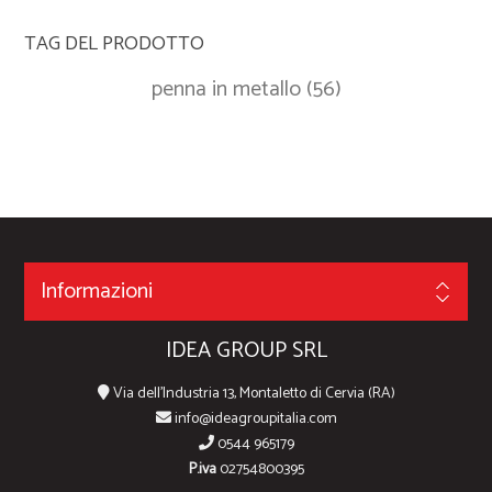
TAG DEL PRODOTTO
penna in metallo
(56)
Informazioni
IDEA GROUP SRL
Via dell'Industria 13, Montaletto di Cervia (RA)
info@ideagroupitalia.com
0544 965179
P.iva
02754800395