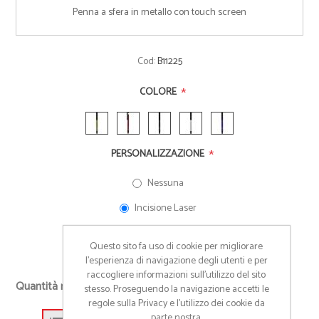
Penna a sfera in metallo con touch screen
Cod:
B11225
*
COLORE
*
PERSONALIZZAZIONE
Nessuna
Incisione Laser
altro (Richiedi preventivo)
Questo sito fa uso di cookie per migliorare
l’esperienza di navigazione degli utenti e per
raccogliere informazioni sull’utilizzo del sito
+
Quantità richiesta
stesso. Proseguendo la navigazione accetti le
-
regole sulla Privacy e l'utilizzo dei cookie da
parte nostra.