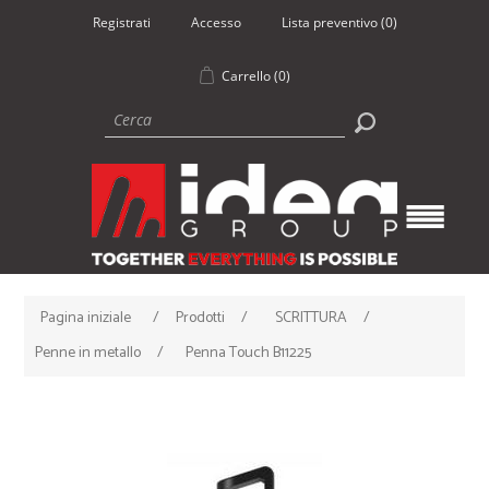
Registrati
Accesso
Lista preventivo
(0)
Carrello
(0)
Pagina iniziale
/
Prodotti
/
SCRITTURA
/
Penne in metallo
/
Penna Touch B11225