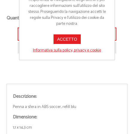
raccogliere informazioni sull’utilizzo del sito
stesso. Proseguendo la navigazione accetti le
+
Quantità richiesta
regole sulla Privacy e l'utilizzo dei cookie da
-
parte nostra.
Aggiungi alla lista preventivo
ACCETTO
Richiedi informazioni prodotto
Informativa sulla policy, privacy e cookie
Descrizione:
Penna a sfera in ABS soccer, refill blu
Dimensione:
1,1 x 14,3 cm