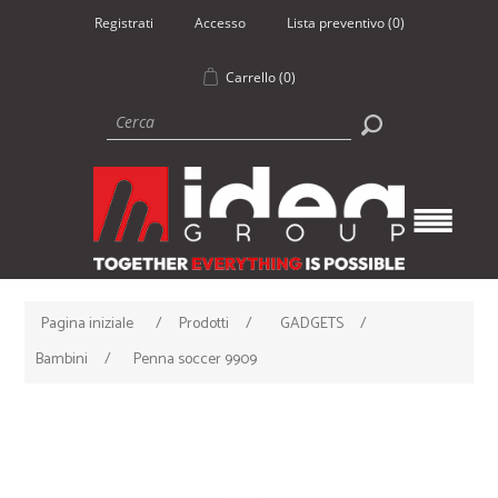
Registrati
Accesso
Lista preventivo
(0)
Carrello
(0)
Pagina iniziale
/
Prodotti
/
GADGETS
/
Bambini
/
Penna soccer 9909