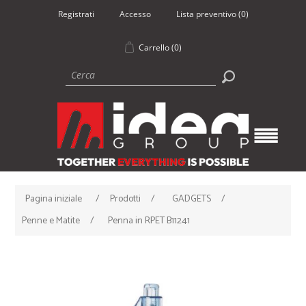
Registrati
Accesso
Lista preventivo
(0)
Carrello
(0)
Pagina iniziale
/
Prodotti
/
GADGETS
/
Penne e Matite
/
Penna in RPET B11241