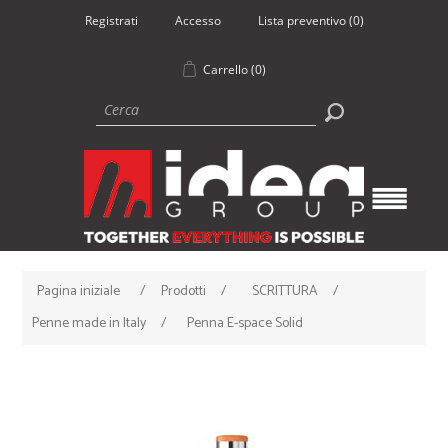
Registrati
Accesso
Lista preventivo
(0)
Carrello
(0)
Pagina iniziale
/
Prodotti
/
SCRITTURA
/
Penne made in Italy
/
Penna E-space Solid