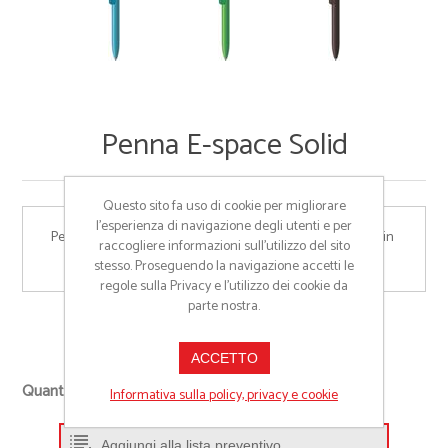
Penna E-space Solid
Questo sito fa uso di cookie per migliorare
l’esperienza di navigazione degli utenti e per
Penna a sfera a scatto MADE IN ITALY, Corpo pieno lucido in 
raccogliere informazioni sull’utilizzo del sito
ABS atossico e clip trasparente lucida
stesso. Proseguendo la navigazione accetti le
regole sulla Privacy e l'utilizzo dei cookie da
parte nostra.
Cod:
ES1
ACCETTO
+
Quantità richiesta
Informativa sulla policy, privacy e cookie
-
Aggiungi alla lista preventivo