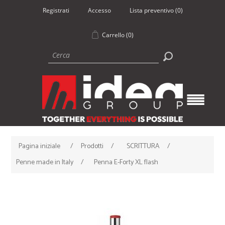
Registrati
Accesso
Lista preventivo
(0)
Carrello
(0)
Pagina iniziale
/
Prodotti
/
SCRITTURA
/
Penne made in Italy
/
Penna E-Forty XL flash