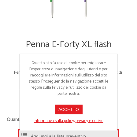
Penna E-Forty XL flash
Questo sito fa uso di cookie per migliorare
l’esperienza di navigazione degli utenti e per
Penna a sfera a scatto MADE IN ITALY, corpo e clip pieni lucidi 
raccogliere informazioni sull’utilizzo del sito
in ABS atossico
stesso. Proseguendo la navigazione accetti le
regole sulla Privacy e l'utilizzo dei cookie da
parte nostra.
Cod:
EOX1-copy
ACCETTO
+
Quantità richiesta
Informativa sulla policy, privacy e cookie
-
Aggiungi alla lista preventivo