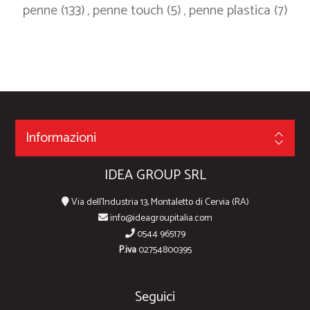
penne
(133)
,
penne touch
(5)
,
penne plastica
(7)
Informazioni
IDEA GROUP SRL
Via dell'Industria 13, Montaletto di Cervia (RA)
info@ideagroupitalia.com
0544 965179
P.iva
02754800395
Seguici