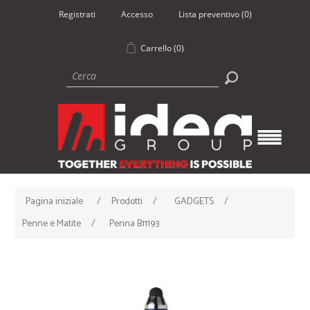
Registrati
Accesso
Lista preventivo
(0)
Carrello
(0)
Pagina iniziale
/
Prodotti
/
GADGETS
/
Penne e Matite
/
Penna B11193