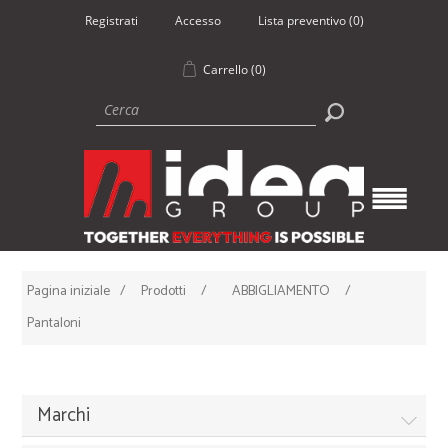
Registrati
Accesso
Lista preventivo
(0)
Carrello
(0)
Pagina iniziale
/
Prodotti
/
ABBIGLIAMENTO
/
Pantaloni
Marchi