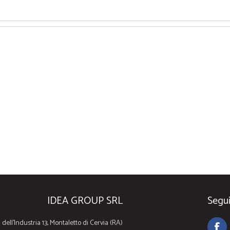
IDEA GROUP SRL
Segui
 dell'Industria 13, Montaletto di Cervia (RA)