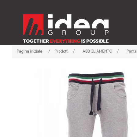
Pagina iniziale
/
Prodotti
/
ABBIGLIAMENTO
/
Panta
ABBIGLIAMENTO
ACCESSORI
• T-shirt
• Cappellini
• Canotte
• Berrette Invernali
• Polo
• Scaldacollo
• Felpe
• Guanti e Sciarpe