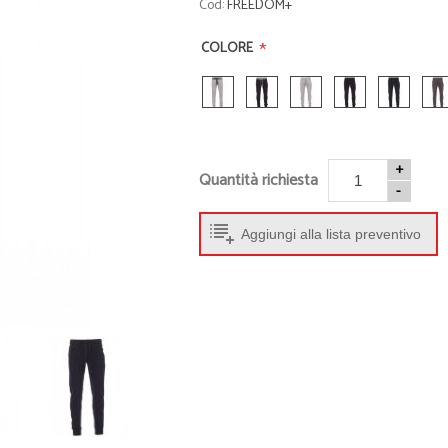
Cod:
FREEDOM+
• Abbigliamento sportivo
• Beauty e Min
• Tappetini Cambio
• Cappellini
*
COLORE
• Accessori
• Occhiali
• Porta Scarpe
• Ciabatte
• Activity Tracker
• Giochi da sp
• Accappatoi
• Borse Termi
+
• Palloni
• Accessori M
Quantità richiesta
-
• Braccialetti
- Guarda tutti -
Aggiungi alla lista preventivo