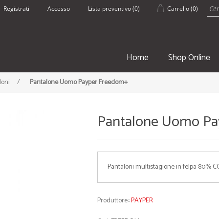
Registrati
Accesso
Lista preventivo
(0)
Carrello
(0)
Home
Shop Online
loni
/
Pantalone Uomo Payper Freedom+
Pantalone Uomo Pa
SPORT
ESTATE
Pantaloni multistagione in felpa 80
• Borsoni Sportivi
• Pantaloncin
• Teli palestra
• Borracce
• Zaini e Sacche
• Borse Mare
Produttore::
PAYPER
• Borracce
• Teli mare