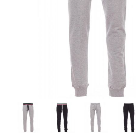
• Camicie
• Cravatte e Foulard
• Maglioni
• Cinture
• Pile
• Orologi da Polso
• Giubbotti
• Spille Portanome
• Gilet
• Occhiali
• Pantaloni
• Ciabatte
• Bermuda
• Calzini
• Tecnico da Lavoro
• Ombrelli
- Guarda tutti -
- Guarda tutti -