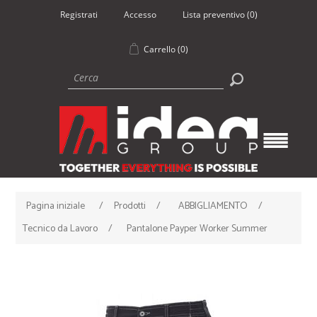
Registrati
Accesso
Lista preventivo
(0)
Carrello
(0)
Pagina iniziale
/
Prodotti
/
ABBIGLIAMENTO
/
Tecnico da Lavoro
/
Pantalone Payper Worker Summer