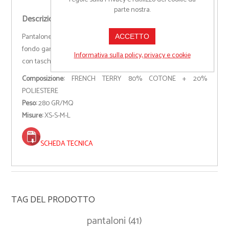
parte nostra.
Descrizione
Pantalone multistagione in felpa con rib elasticizzato in vita e a
ACCETTO
fondo gamba, coulisse in vita e due tasche frontali di cui una
Informativa sulla policy, privacy e cookie
con taschino.
Composizione:
FRENCH TERRY 80% COTONE + 20%
POLIESTERE
Peso:
280 GR/MQ
Misure:
XS-S-M-L
SCHEDA TECNICA
TAG DEL PRODOTTO
pantaloni
(41)