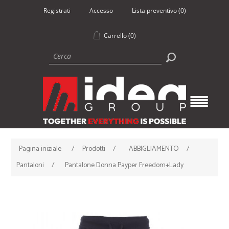
Registrati
Accesso
Lista preventivo
(0)
Carrello
(0)
Pagina iniziale
/
Prodotti
/
ABBIGLIAMENTO
/
Pantaloni
/
Pantalone Donna Payper Freedom+Lady