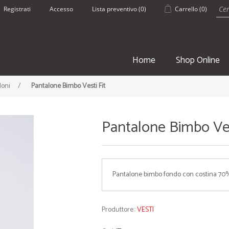
Registrati
Accesso
Lista preventivo
(0)
Carrello
(0)
Home
Shop Online
loni
/
Pantalone Bimbo Vesti Fit
Pantalone Bimbo Ves
SPORT
ESTATE
Pantalone bimbo fondo con costina 
• Borsoni Sportivi
• Pantaloncin
• Teli palestra
• Borracce
• Zaini e Sacche
• Borse Mare
Produttore::
VESTI
• Borracce
• Teli mare