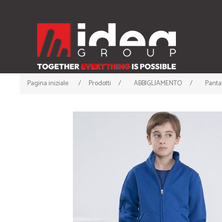
Pagina iniziale
/
Prodotti
/
ABBIGLIAMENTO
/
Panta
ABBIGLIAMENTO
ACCESSORI
• T-shirt
• Cappellini
• Canotte
• Berrette Invernali
• Polo
• Scaldacollo
• Felpe
• Guanti e Sciarpe