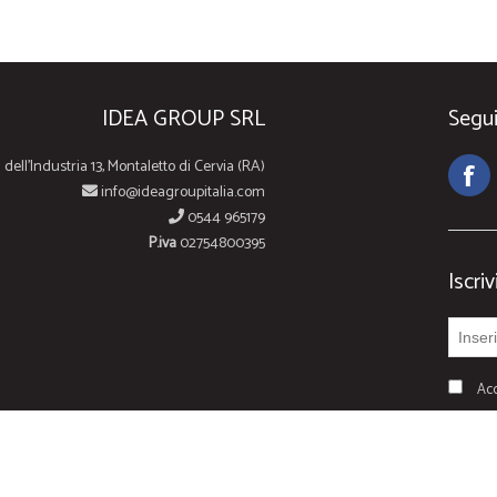
IDEA GROUP SRL
Segui
 dell'Industria 13, Montaletto di Cervia (RA)
info@ideagroupitalia.com
0544 965179
P.iva
02754800395
Iscriv
Acc