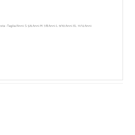
iesta - Taglia/Anni: S: 5/6 Anni M: 7/8 Anni L: 9/10 Anni XL: 11/12 Anni