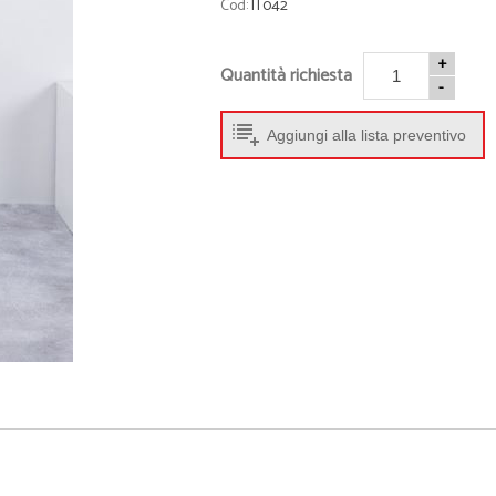
Cod:
IT042
• Abbigliamento sportivo
• Beauty e Min
• Tappetini Cambio
• Cappellini
+
• Accessori
• Occhiali
Quantità richiesta
-
• Porta Scarpe
• Ciabatte
• Activity Tracker
• Giochi da sp
Aggiungi alla lista preventivo
• Accappatoi
• Borse Termi
• Palloni
• Accessori M
• Braccialetti
- Guarda tutti -