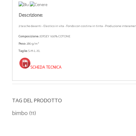
Descrizione:
2 tasche davanti - Elastico in vita - Fondo con costina in tinta - Produzione interamente 
Composizione:
JERSEY 100% COTONE
Peso:
280 g/m²
Taglie:
S-M-L-XL
SCHEDA TECNICA
TAG DEL PRODOTTO
bimbo
(11)