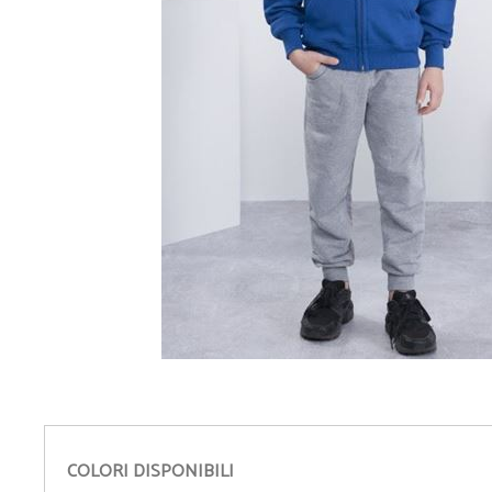
• Camicie
• Cravatte e Foulard
• Maglioni
• Cinture
• Pile
• Orologi da Polso
• Giubbotti
• Spille Portanome
• Gilet
• Occhiali
• Pantaloni
• Ciabatte
• Bermuda
• Calzini
• Tecnico da Lavoro
• Ombrelli
- Guarda tutti -
- Guarda tutti -
COLORI DISPONIBILI