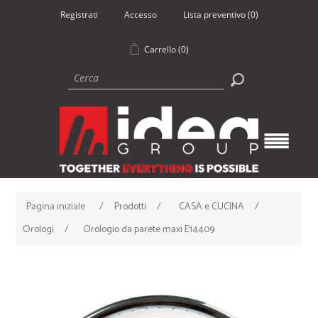
Registrati
Accesso
Lista preventivo
(0)
Carrello
(0)
Pagina iniziale
/
Prodotti
/
CASA e CUCINA
/
Orologi
/
Orologio da parete maxi E14409