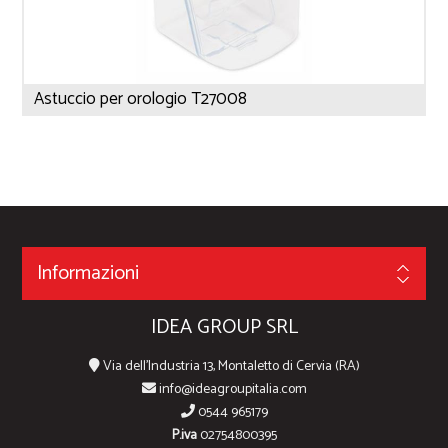
Astuccio per orologio T27008
Informazioni
IDEA GROUP SRL
Via dell'Industria 13, Montaletto di Cervia (RA)
info@ideagroupitalia.com
0544 965179
P.iva
02754800395