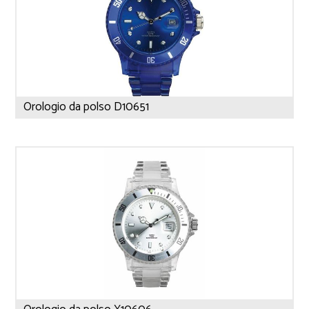
Orologio da polso D10651