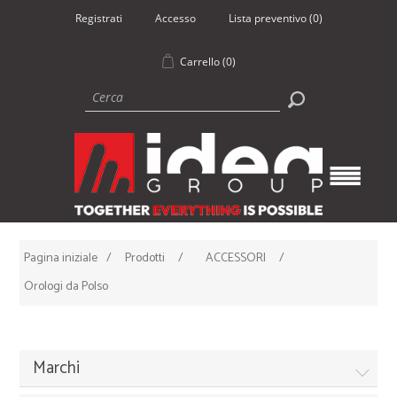
Registrati
Accesso
Lista preventivo
(0)
Carrello
(0)
Pagina iniziale
/
Prodotti
/
ACCESSORI
/
Orologi da Polso
Marchi