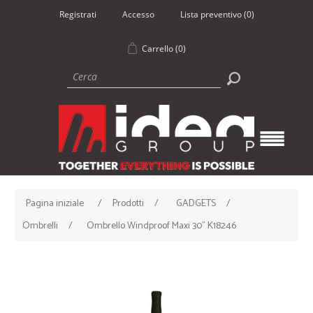
Registrati
Accesso
Lista preventivo
(0)
Carrello
(0)
Pagina iniziale
/
Prodotti
/
GADGETS
/
Ombrelli
/
Ombrello Windproof Maxi 30" K18246