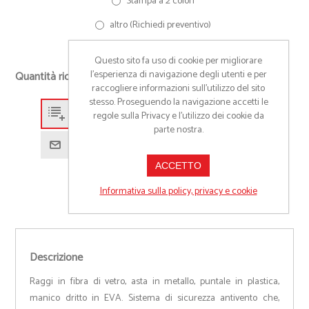
Stampa a 2 colori
altro (Richiedi preventivo)
Questo sito fa uso di cookie per migliorare
+
l’esperienza di navigazione degli utenti e per
Quantità richiesta
-
raccogliere informazioni sull’utilizzo del sito
stesso. Proseguendo la navigazione accetti le
regole sulla Privacy e l'utilizzo dei cookie da
Aggiungi alla lista preventivo
parte nostra.
Richiedi informazioni prodotto
ACCETTO
Informativa sulla policy, privacy e cookie
Descrizione
Raggi in fibra di vetro, asta in metallo, puntale in plastica,
manico dritto in EVA. Sistema di sicurezza antivento che,