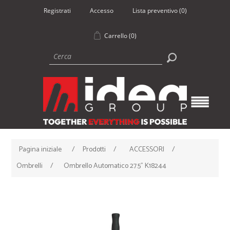
Registrati
Accesso
Lista preventivo
(0)
Carrello
(0)
Pagina iniziale
/
Prodotti
/
ACCESSORI
/
Ombrelli
/
Ombrello Automatico 27.5" K18244