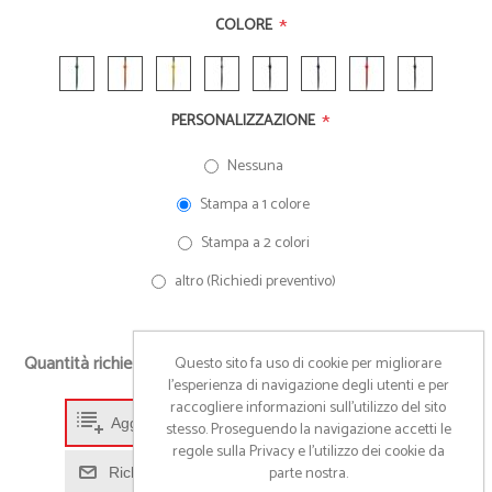
*
COLORE
*
PERSONALIZZAZIONE
Nessuna
Stampa a 1 colore
Stampa a 2 colori
altro (Richiedi preventivo)
+
Quantità richiesta
Questo sito fa uso di cookie per migliorare
-
l’esperienza di navigazione degli utenti e per
raccogliere informazioni sull’utilizzo del sito
Aggiungi alla lista preventivo
stesso. Proseguendo la navigazione accetti le
regole sulla Privacy e l'utilizzo dei cookie da
parte nostra.
Richiedi informazioni prodotto