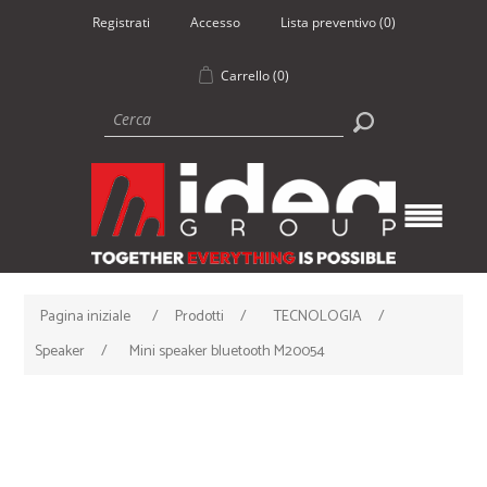
Registrati
Accesso
Lista preventivo
(0)
Carrello
(0)
Pagina iniziale
/
Prodotti
/
TECNOLOGIA
/
Speaker
/
Mini speaker bluetooth M20054