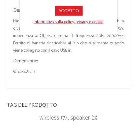
Descrizione:
ACCETTO
Mini diffusore raggio di 10 metri, si collega via bluetooth a
Informativa sulla policy, privacy e cookie
diversi dispositivi come smartphone e tablet, potenza 3W,
impedenza 4 Ohms, gamma di frequenza 20Hz-20000Hz.
Fornito di batteria ricaricabile al litio che si alimenta quando
viene collegato con il cavo USB in
Dimensione:
Ø 4,1x4,5 cm
TAG DEL PRODOTTO
wireless
(7)
,
speaker
(3)