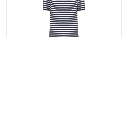
T-shirt uomo in stile marinaro Bio girocollo