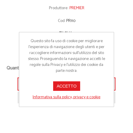
Produttore::
PREMIER
Cod:
PR110
*
TAGLIA
Questo sito fa uso di cookie per migliorare
One Size
l’esperienza di navigazione degli utenti e per
raccogliere informazioni sull’utilizzo del sito
stesso. Proseguendo la navigazione accetti le
+
regole sulla Privacy e l'utilizzo dei cookie da
Quantità richiesta
parte nostra.
-
Aggiungi alla lista preventivo
ACCETTO
Informativa sulla policy, privacy e cookie
Richiedi informazioni prodotto