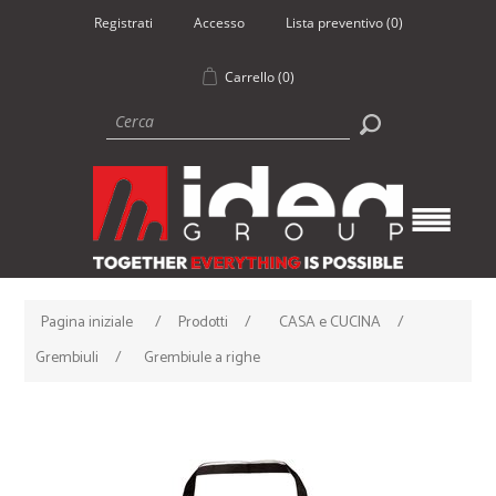
Registrati
Accesso
Lista preventivo
(0)
Carrello
(0)
Pagina iniziale
/
Prodotti
/
CASA e CUCINA
/
Grembiuli
/
Grembiule a righe