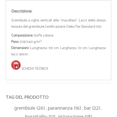
Descrizione:
Grembiule a righe verticali stile "macellaio". Lacci dello stesso
tessuto del grembiule.Certificazione Oeko-Tex Standard 100.
Composizione:
100% cotone
Peso:
203/240 g/m²
Dimensioni:
Lunghezza: 101 cm. Larghezza: 72 cm. Lunghezza
lacci 90cm.
SCHEDA TECNICA
TAG DEL PRODOTTO
grembiule
(26)
,
parannanza
(16)
,
bar
(22)
,
hospitality
(17)
,
ristorazione
(18)