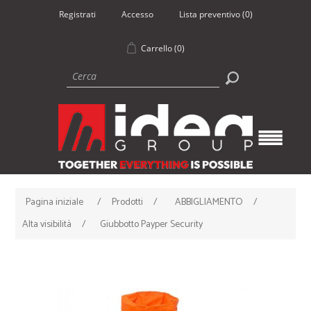
Registrati
Accesso
Lista preventivo
(0)
Carrello
(0)
Pagina iniziale
/
Prodotti
/
ABBIGLIAMENTO
/
Alta visibilità
/
Giubbotto Payper Security