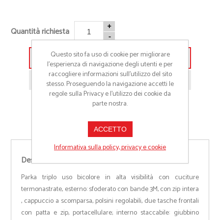
+
Quantità richiesta
-
Questo sito fa uso di cookie per migliorare
Aggiungi alla lista preventivo
l’esperienza di navigazione degli utenti e per
raccogliere informazioni sull’utilizzo del sito
Richiedi informazioni prodotto
stesso. Proseguendo la navigazione accetti le
regole sulla Privacy e l'utilizzo dei cookie da
parte nostra.
ACCETTO
Informativa sulla policy, privacy e cookie
Descrizione
Parka triplo uso bicolore in alta visibilità con cuciture
termonastrate, esterno: sfoderato con bande 3M, con zip intera
, cappuccio a scomparsa, polsini regolabili, due tasche frontali
con patta e zip, portacellulare; interno staccabile: giubbino