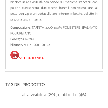
bicolore in alta visibilità con bande 3M, maniche staccabili con
polsino elasticizzato, due tasche frontali con velcro, una al
petto con zip e un portacellulare; interno imbottito, colletto in
pile, una tasca interna.
Composizione:
TAFFETÀ 300D 100% POLIESTERE SPALMATO
POLIURETANO
Peso:
170 GR/MQ
Misure:
S-M-L-XL-XXL-3XL-4XL
SCHEDA TECNICA
TAG DEL PRODOTTO
alta visibilità
(29)
,
giubbotto
(46)