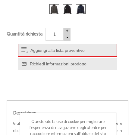
+
Quantità richiesta
-
Aggiungi alla lista preventivo
Richiedi informazioni prodotto
Descrizione
Questo sito fa uso di cookie per migliorare
Giubbotto da uomo maniche staccabili, con pinces cucite e
l’esperienza di navigazione degli utenti e per
ribattute al loro interno. Zip da 5mm in plastica con cursore in
raccogliere informazioni sull’utilizzo del sito