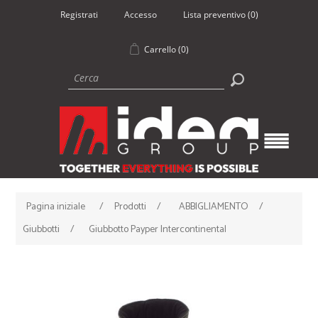
Registrati
Accesso
Lista preventivo
(0)
Carrello
(0)
Pagina iniziale
/
Prodotti
/
ABBIGLIAMENTO
/
Giubbotti
/
Giubbotto Payper Intercontinental