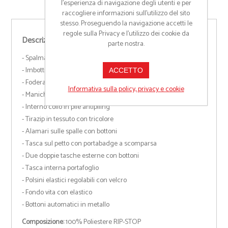
l’esperienza di navigazione degli utenti e per
raccogliere informazioni sull’utilizzo del sito
stesso. Proseguendo la navigazione accetti le
regole sulla Privacy e l'utilizzo dei cookie da
Descrizione
parte nostra.
- Spalmatura in PVC impermeabile
- Imbottitura in poliestere
ACCETTO
- Fodera in poliestere
Informativa sulla policy, privacy e cookie
- Maniche staccabili
- Interno collo in pile antipiling
- Tirazip in tessuto con tricolore
- Alamari sulle spalle con bottoni
- Tasca sul petto con portabadge a scomparsa
- Due doppie tasche esterne con bottoni
- Tasca interna portafoglio
- Polsini elastici regolabili con velcro
- Fondo vita con elastico
- Bottoni automatici in metallo
Composizione:
100% Poliestere RIP-STOP