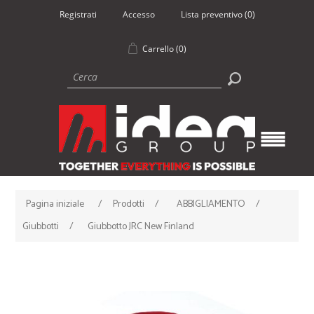
Registrati
Accesso
Lista preventivo
(0)
Carrello
(0)
Pagina iniziale
/
Prodotti
/
ABBIGLIAMENTO
/
Giubbotti
/
Giubbotto JRC New Finland