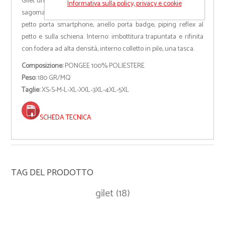
Gilet unisex, zip 8 mm in plastica con cursore in metallo, retro
Informativa sulla policy, privacy e cookie
sagomato, due ampie tasche esterne con zip, ampia tasca al
petto porta smartphone, anello porta badge, piping reflex al
petto e sulla schiena. Interno: imbottitura trapuntata e rifinita
con fodera ad alta densità, interno colletto in pile, una tasca.
Composizione:
PONGEE 100% POLIESTERE
Peso:
180 GR/MQ
Taglie:
XS-S-M-L-XL-XXL-3XL-4XL-5XL
SCHEDA TECNICA
TAG DEL PRODOTTO
gilet
(18)