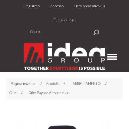
Registrati
Accesso
Lista preventivo
(0)
Carrello
(0)
Pagina iniziale
/
Prodotti
/
ABBIGLIAMENTO
/
Gilet
/
Gilet Payper Airspace 2.0