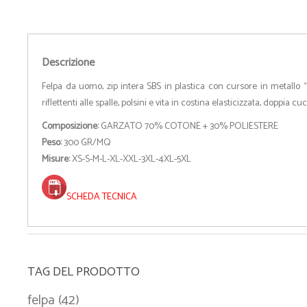
Descrizione
Felpa da uomo, zip intera SBS in plastica con cursore in metall
riflettenti alle spalle, polsini e vita in costina elasticizzata, doppia 
Composizione:
GARZATO 70% COTONE + 30% POLIESTERE
Peso:
300 GR/MQ
Misure:
XS-S-M-L-XL-XXL-3XL-4XL-5XL
SCHEDA TECNICA
TAG DEL PRODOTTO
felpa
(42)