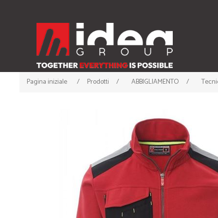
Pagina iniziale
/
Prodotti
/
ABBIGLIAMENTO
/
Tecni
ABBIGLIAMENTO
ACCESSORI
• T-shirt
• Cappellini
• Canotte
• Berrette Invernali
• Polo
• Scaldacollo
• Felpe
• Guanti e Sciarpe