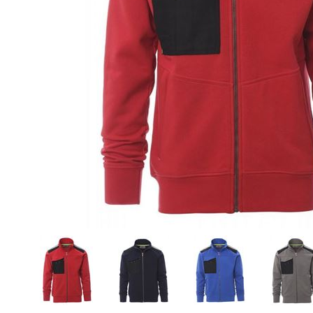
• Camicie
• Cravatte e Foulard
• Maglioni
• Cinture
• Pile
• Orologi da Polso
• Giubbotti
• Spille Portanome
• Gilet
• Occhiali
• Pantaloni
• Ciabatte
• Bermuda
• Calzini
• Tecnico da Lavoro
• Ombrelli
- Guarda tutti -
- Guarda tutti -