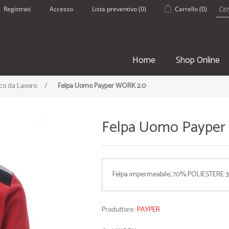
Registrati
Accesso
Lista preventivo
(0)
Carrello
(0)
Home
Shop Online
co da Lavoro
/
Felpa Uomo Payper WORK 2.0
Felpa Uomo Payper
SPORT
ESTATE
Felpa impermeabile, 70% POLIESTER
• Borsoni Sportivi
• Pantaloncin
• Teli palestra
• Borracce
• Zaini e Sacche
• Borse Mare
Produttore::
PAYPER
• Borracce
• Teli mare