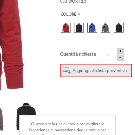
Cod:
WORK 2.0
• Abbigliamento sportivo
• Beauty e Min
• Tappetini Cambio
• Cappellini
*
COLORE
• Accessori
• Occhiali
• Porta Scarpe
• Ciabatte
• Activity Tracker
• Giochi da sp
• Accappatoi
• Borse Termi
+
• Palloni
• Accessori M
Quantità richiesta
-
• Braccialetti
- Guarda tutti -
Aggiungi alla lista preventivo
Questo sito fa uso di cookie per migliorare
l’esperienza di navigazione degli utenti e per