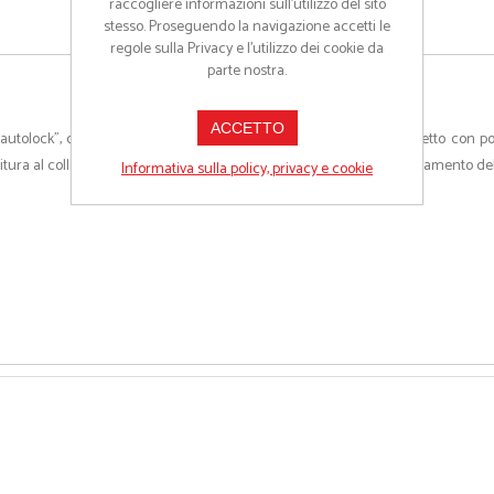
raccogliere informazioni sull’utilizzo del sito
stesso. Proseguendo la navigazione accetti le
regole sulla Privacy e l'utilizzo dei cookie da
parte nostra.
ACCETTO
o “autolock”, due tasche con cerniera, una tasca multifunzione al petto co
cucitura al collo, alle maniche e in vita e nastro di rinforzo al collo. Trattamento d
Informativa sulla policy, privacy e cookie