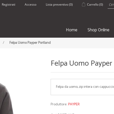
Registrati
Accesso
Lista preventivo
(0)
Carrello
(0)
Home
Shop Online
/
Felpa Uomo Payper Portland
Felpa Uomo Payper 
SPORT
ESTATE
Felpa da uomo, zip intera con cappucci
• Borsoni Sportivi
• Pantaloncin
• Teli palestra
• Borracce
• Zaini e Sacche
• Borse Mare
Produttore::
PAYPER
• Borracce
• Teli mare