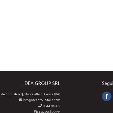
IDEA GROUP SRL
Segui
 dell'Industria 13, Montaletto di Cervia (RA)
info@ideagroupitalia.com
0544 965179
P.iva
02754800395