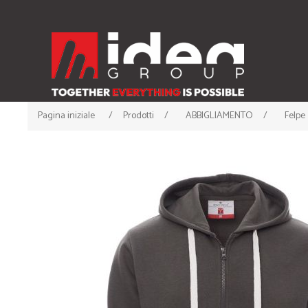
Pagina iniziale
/
Prodotti
/
ABBIGLIAMENTO
/
Felpe
ABBIGLIAMENTO
ACCESSORI
• T-shirt
• Cappellini
• Canotte
• Berrette Invernali
• Polo
• Scaldacollo
• Felpe
• Guanti e Sciarpe