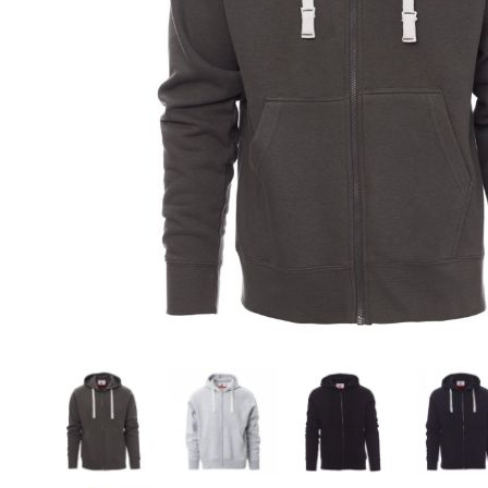
• Camicie
• Cravatte e Foulard
• Maglioni
• Cinture
• Pile
• Orologi da Polso
• Giubbotti
• Spille Portanome
• Gilet
• Occhiali
• Pantaloni
• Ciabatte
• Bermuda
• Calzini
• Tecnico da Lavoro
• Ombrelli
- Guarda tutti -
- Guarda tutti -