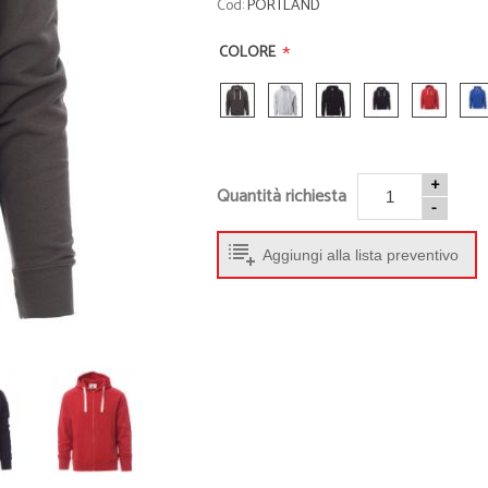
Cod:
PORTLAND
• Abbigliamento sportivo
• Beauty e Min
• Tappetini Cambio
• Cappellini
*
COLORE
• Accessori
• Occhiali
• Porta Scarpe
• Ciabatte
• Activity Tracker
• Giochi da sp
• Accappatoi
• Borse Termi
+
• Palloni
• Accessori M
Quantità richiesta
-
• Braccialetti
- Guarda tutti -
Aggiungi alla lista preventivo