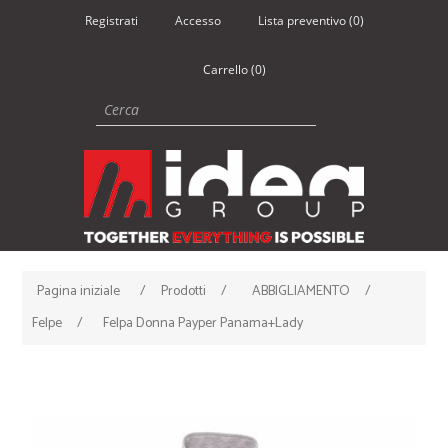
Registrati
Accesso
Lista preventivo
(0)
Carrello
(0)
Pagina iniziale
/
Prodotti
/
ABBIGLIAMENTO
/
Felpe
/
Felpa Donna Payper Panama+Lady