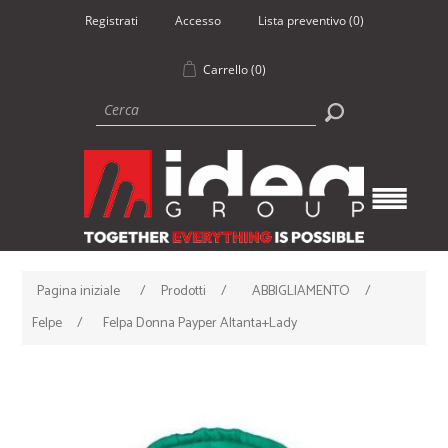
Registrati
Accesso
Lista preventivo
(0)
Carrello
(0)
Pagina iniziale
/
Prodotti
/
ABBIGLIAMENTO
/
Felpe
/
Felpa Donna Payper Altanta+Lady