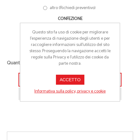
altro (Richiedi preventivo)
CONFEZIONE
NESSUNA (fornito sfuso)
Questo sito fa uso di cookie per migliorare
l’esperienza di navigazione degli utenti e per
BUSTA TRASPARENTE
raccogliere informazioni sull’utilizzo del sito
stesso. Proseguendo la navigazione accetti le
regole sulla Privacy e l'utilizzo dei cookie da
+
Quantità richiesta
parte nostra.
-
ACCETTO
Aggiungi alla lista preventivo
Informativa sulla policy, privacy e cookie
Richiedi informazioni prodotto