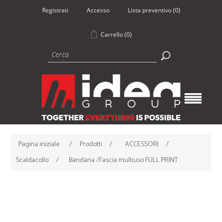
Registrati
Accesso
Lista preventivo
(0)
Carrello
(0)
Pagina iniziale
/
Prodotti
/
ACCESSORI
/
Scaldacollo
/
Bandana /Fascia multiuso FULL PRINT