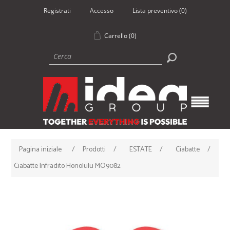
Registrati
Accesso
Lista preventivo
(0)
Carrello
(0)
Pagina iniziale
/
Prodotti
/
ESTATE
/
Ciabatte
/
Ciabatte Infradito Honolulu MO9082