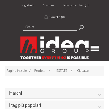
Registrati
Accesso
Lista preventivo
(0)
Carrello
(0)
Pagina iniziale
/
Prodotti
/
ESTATE
/
Ciabatte
Marchi
I tag più popolari