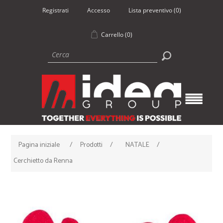
Registrati
Accesso
Lista preventivo
(0)
Carrello
(0)
Pagina iniziale
/
Prodotti
/
NATALE
/
Cerchietto da Renna