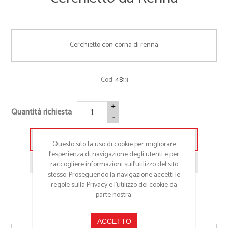
Cerchietto con corna di renna
Cod:
4813
+
Quantità richiesta
-
Aggiungi alla lista preventivo
Questo sito fa uso di cookie per migliorare
l’esperienza di navigazione degli utenti e per
Richiedi informazioni prodotto
raccogliere informazioni sull’utilizzo del sito
stesso. Proseguendo la navigazione accetti le
regole sulla Privacy e l'utilizzo dei cookie da
parte nostra.
ACCETTO