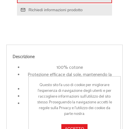
Richiedi informazioni prodotto
Descrizione
100% cotone
Protezione efficace dal sole, mantenendo la
testa fresca e asciutta
Questo sito fa uso di cookie per migliorare
Leggero e resistente
l’esperienza di navigazione degli utenti e per
Taglia Unica
raccogliere informazioni sull’utilizzo del sito
stesso. Proseguendo la navigazione accetti le
Disponibile nelle colorazioni: Bianco, Beige,
regole sulla Privacy e l'utilizzo dei cookie da
Rosso, Blu navy, Verde Militare, Nero
parte nostra.
ACCETTO