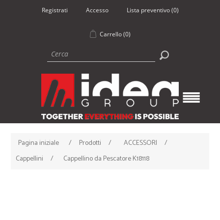
Registrati
Accesso
Lista preventivo
(0)
Carrello
(0)
Pagina iniziale
/
Prodotti
/
ACCESSORI
/
Cappellini
/
Cappellino da Pescatore K18118