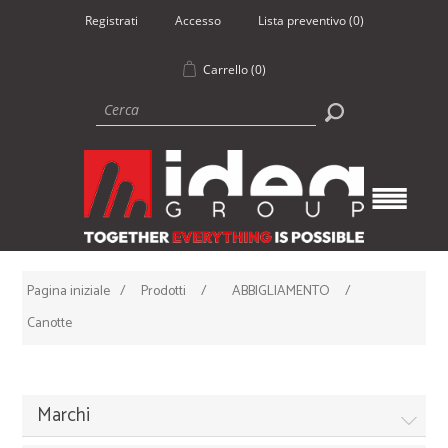
Registrati
Accesso
Lista preventivo
(0)
Carrello
(0)
Pagina iniziale
/
Prodotti
/
ABBIGLIAMENTO
/
Canotte
Marchi