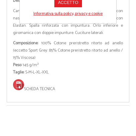
Descrizione
ACCETTO
Canotta/T-shirt senza maniche. Smanicato sportivo con
Informativa sulla policy, privacy e cookie
nastrino di rinforzo. Girocollo Exact a 2 fili in costina 1x1 con
Elastan. Spalla rinforzata con impuntura. Orlo inferiore e
giromanica con doppie impunture. Cuciture laterali.
Composizione:
100% Cotone preristretto ritorto ad anello
(eccetto Sport Grey: 85% Cotone preristretto ritorto ad anello /
15% Viscosa)
Peso:
145 g/m²
Taglie:
S-M-L-XL-XXL
SCHEDA TECNICA